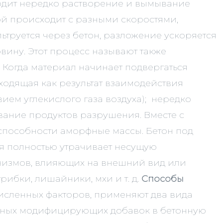
ходит нередко растворение и вымывание
й происходит с разными скоростями,
ьтруется через бетон, разложение ускоряется
вину. Этот процесс называют также
 Когда материал начинает подвергаться
одящая как результат взаимодействия
ем углекислого газа воздуха); нередко
вание продуктов разрушения. Вместе с
пособности аморфные массы. Бетон под
ая полностью утрачивает несущую
низмов, влияющих на внешний вид или
рибки, лишайники, мхи и т. д.
Способы
исленных факторов, применяют два вида
ичных модифицирующих добавок в бетонную