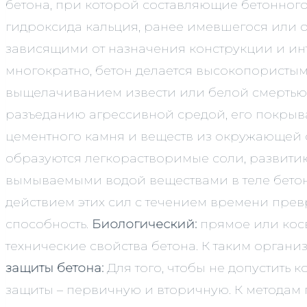
бетона, при которой составляющие бетонног
гидроксида кальция, ранее имевшегося или 
зависящими от назначения конструкции и инт
многократно, бетон делается высокопористым
выщелачиванием извести или белой смертью, 
разъеданию агрессивной средой, его покрыв
цементного камня и веществ из окружающей с
образуются легкорастворимые соли, развити
вымываемыми водой веществами в теле бето
действием этих сил с течением времени прев
способность.
Биологический:
прямое или кос
технические свойства бетона. К таким органи
защиты бетона:
Для того, чтобы не допустить
защиты – первичную и вторичную. К метода