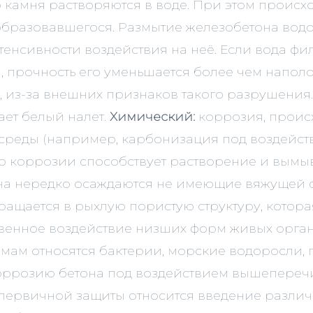
о камня растворяются в воде. При этом проис
образовавшегося. Размытие железобетона водо
енсивности воздействия на неё. Если вода фил
, прочность его уменьшается более чем наполо
из-за внешних признаков такого разрушения.
ает белый налет.
Химический:
коррозия, происх
реды (например, карбонизация под воздействи
ю коррозии способствует растворение и вымы
на нередко осаждаются не имеющие вяжущей с
ращается в рыхлую пористую структуру, котор
венное воздействие низших форм живых орга
змам относятся бактерии, морские водоросли, г
 коррозию бетона под воздействием вышепереч
м первичной защиты относится введение разл