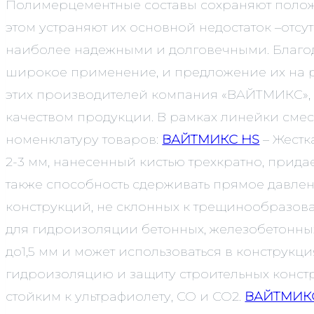
Полимерцементные составы сохраняют положи
этом устраняют их основной недостаток –отсу
наиболее надежными и долговечными. Благод
широкое применение, и предложение их на ры
этих производителей компания «ВАЙТМИКС», 
качеством продукции. В рамках линейки сме
номенклатуру товаров:
ВАЙТМИКС HS
– Жестк
2-3 мм, нанесенный кистью трехкратно, прида
также способность сдерживать прямое давлени
конструкций, не склонных к трещинообразов
для гидроизоляции бетонных, железобетонны
до1,5 мм и может использоваться в констру
гидроизоляцию и защиту строительных конст
стойким к ультрафиолету, СО и СО2.
ВАЙТМИК