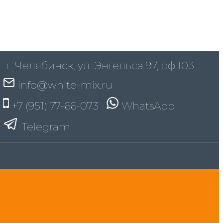
г. Челябинск, ул. Энгельса 97, оф.103
info@white-mix.ru
+7 (951) 77-66-073
WhatsApp
Telegram