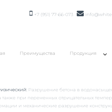
+7 (951) 77-66-073
info@white
ая
Преимущества
Продукция
изический:
Разрушение бетона в водонасыще
 а также при переменных отрицательных темпе
рмации и механические разрушение конструк