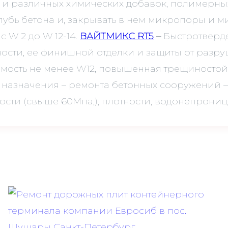
мм и различных химических добавок, полимерн
убь бетона и, закрывать в нем микропоры и м
 W 2 до W 12-14.
ВАЙТМИКС RT5
–
Быстротверд
сти, ее финишной отделки и защиты от разр
емость не менее W12, повышенная трещиностойк
 назначения – ремонта бетонных сооружений –
сти (свыше 60Мпа,), плотности, водонепрониц