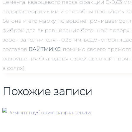
цемента, кварцевого песка фракции 0-0,63 
водорастворимыми и способны проникать вгл
бетона и его марку по водонепроницаемости с
фиброй для выравнивания бетонной поверхно
зерен заполнителя – 0,35 мм, водонепроница
составов
ВАЙТМИКС
, помимо своего прямого
разрушения благодаря своей высокой прочно
в солях).
Похожие записи