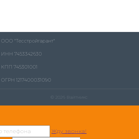
ООО "Тесстройгарант"
ИНН 7453342630
КПП 745301001
ОГРН 1217400031090
© 2026 Вайтмикс
Жду звонка!