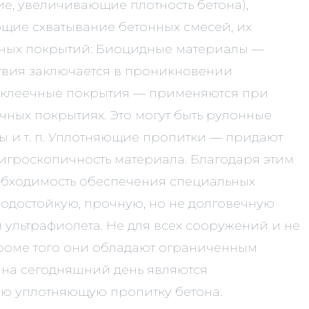
е, увеличивающие плотность бетона),
ие схватывание бетонных смесей, их
итных покрытий: Биоцидные материалы —
твия заключается в проникновении
 Оклеечные покрытия — применяются при
чных покрытиях. Это могут быть рулонные
ы и т. п. Уплотняющие пропитки — придают
игроскопичность материала. Благодаря этим
еобходимость обеспечения специальных
одостойкую, прочную, но не долговечную
 ультрафиолета. Не для всех сооружений и не
кроме того они обладают ограниченным
 на сегодняшний день являются
ую уплотняющую пропитку бетона.