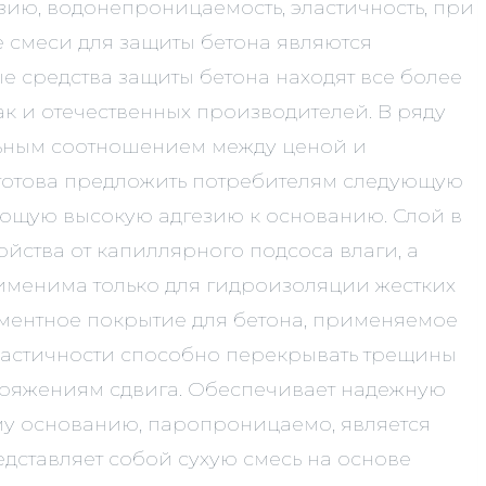
ию, водонепроницаемость, эластичность, при
ие смеси для защиты бетона являются
 средства защиты бетона находят все более
к и отечественных производителей. В ряду
льным соотношением между ценой и
готова предложить потребителям следующую
ющую высокую адгезию к основанию. Слой в
йства от капиллярного подсоса влаги, а
Применима только для гидроизоляции жестких
ментное покрытие для бетона, применяемое
ластичности способно перекрывать трещины
пряжениям сдвига. Обеспечивает надежную
му основанию, паропроницаемо, является
дставляет собой сухую смесь на основе