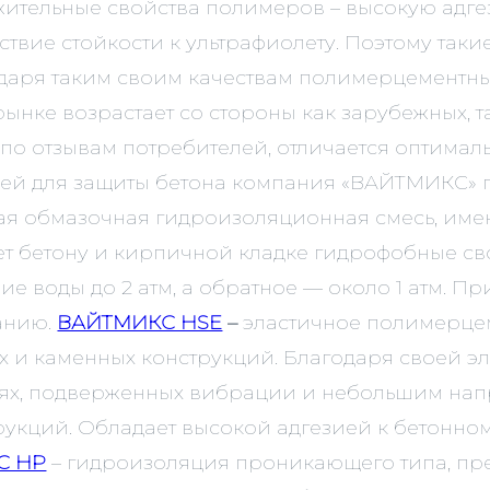
тельные свойства полимеров – высокую адгез
тствие стойкости к ультрафиолету. Поэтому так
аря таким своим качествам полимерцементные
нке возрастает со стороны как зарубежных, та
по отзывам потребителей, отличается оптима
сей для защиты бетона компания «ВАЙТМИКС» 
ая обмазочная гидроизоляционная смесь, име
ет бетону и кирпичной кладке гидрофобные сво
е воды до 2 атм, а обратное — около 1 атм. 
анию.
ВАЙТМИКС HSE
–
эластичное полимерце
х и каменных конструкций. Благодаря своей э
кциях, подверженных вибрации и небольшим на
рукций. Обладает высокой адгезией к бетонно
С HР
– гидроизоляция проникающего типа, пре