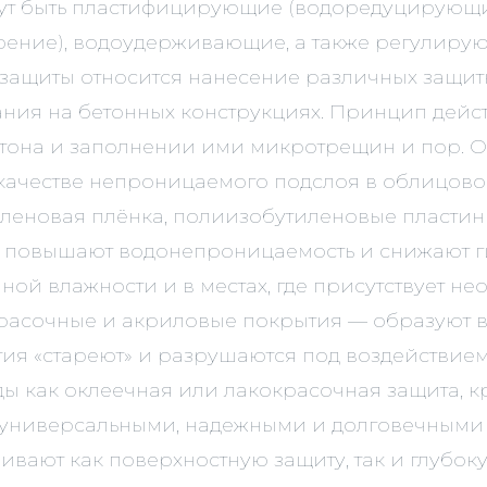
гут быть пластифицирующие (водоредуцирующи
ние), водоудерживающие, а также регулирующ
ой защиты относится нанесение различных защ
ния на бетонных конструкциях. Принцип дейс
бетона и заполнении ими микротрещин и пор.
в качестве непроницаемого подслоя в облицово
иленовая плёнка, полиизобутиленовые пластин
о повышают водонепроницаемость и снижают г
ой влажности и в местах, где присутствует н
расочные и акриловые покрытия — образуют в
ия «стареют» и разрушаются под воздействием
ды как оклеечная или лакокрасочная защита, 
ее универсальными, надежными и долговечными
вают как поверхностную защиту, так и глубок