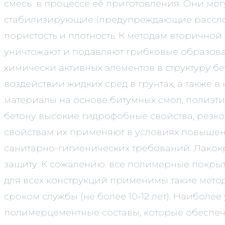
смесь в процессе её приготовления. Они мо
стабилизирующие (предупреждающие расслое
пористость и плотность. К методам вторичн
уничтожают и подавляют грибковые образова
химически активных элементов в структуру 
воздействии жидких сред в грунтах, а также 
материалы на основе битумных смол, полиэт
бетону высокие гидрофобные свойства, резк
свойствам их применяют в условиях повышенн
санитарно-гигиенических требований. Лакок
защиту. К сожалению. все полимерные покрыт
для всех конструкций применимы такие мето
сроком службы (не более 10-12 лет). Наибол
полимерцементные составы, которые обеспечи