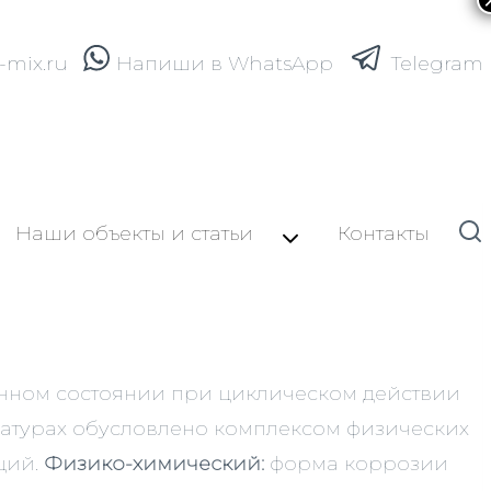
-mix.ru
Напиши в WhatsApp
Telegram
Наши объекты и статьи
Контакты
нном состоянии при циклическом действии
ратурах обусловлено комплексом физических
ций.
Физико-химический:
форма коррозии