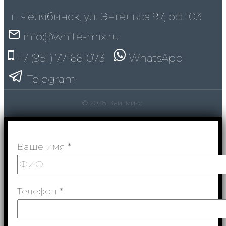
г. Челябинск, ул. Энгельса 97, оф.103
info@white-mix.ru
+7 (951) 77-66-073
WhatsApp
Telegram
© 2026 Вайтмикс
Ваше имя *
Телефон *