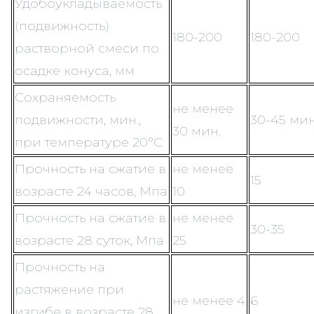
Удобоукладываемость
(подвижность)
180-200
180-200
растворной смеси по
осадке конуса, мм
Сохраняемость
не менее
подвижности, мин.,
30-45 мин
30 мин.
при температуре 20°С
Прочность на сжатие в
не менее
15
возрасте 24 часов, Мпа
10
Прочность на сжатие в
не менее
30-35
возрасте 28 суток, Мпа
25
Прочность на
растяжение при
не менее 4
6
изгибе в возрасте 28