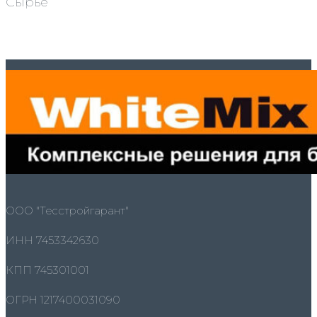
Сырьё
ООО "Тесстройгарант"
ИНН 7453342630
КПП 745301001
ОГРН 1217400031090