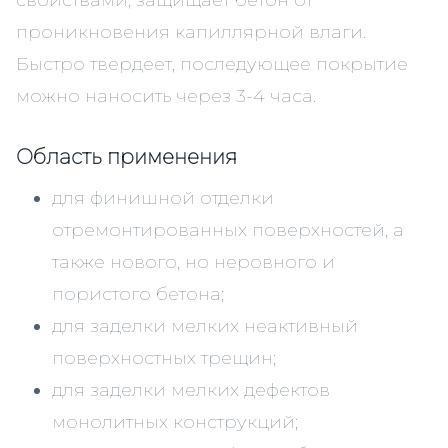
свойствами, защищает бетон от
проникновения капиллярной влаги.
Быстро твердеет, последующее покрытие
можно наносить через 3-4 часа.
Область применения
для финишной отделки
отремонтированных поверхностей, а
также нового, но неровного и
пористого бетона;
для заделки мелких неактивный
поверхностных трещин;
для заделки мелких дефектов
монолитных конструкций;