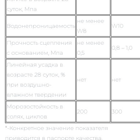
суток, Мпа
не менее
Водонепроницаемость
W10
W8
Прочность сцепления
не менее
0,8 – 1,0
с основанием, Мпа
0,5
Линейная усадка в
возрасте 28 суток, %
нет
нет
при воздушно-
влажном твердении
Морозостойкость в
200
300
солях, циклов
*-Конкретное значение показателя
приводится в паспорте качества,