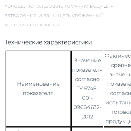
холода; использовать горячую воду для
затворения и защищать уложенный
материал от холода.
Технические характеристики
Фактичес
Значение
средне
показателя
значен
согласно
Наименование
показат
ТУ 5745-
показателя
соглас
001-
испытан
09684632-
готово
2012
продукци