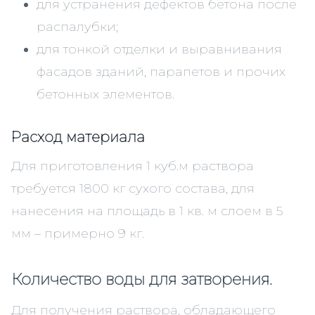
для устранения дефектов бетона после
распалубки;
для тонкой отделки и выравнивания
фасадов зданий, парапетов и прочих
бетонных элементов.
Расход материала
Для приготовления 1 куб.м раствора
требуется 1800 кг сухого состава, для
нанесения на площадь в 1 кв. м слоем в 5
мм – примерно 9 кг.
Количество воды для затворения.
Для получения раствора, обладающего