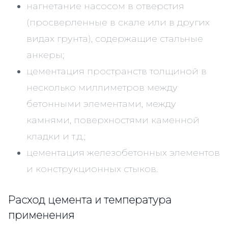
нагнетание насосом в отверстия
(просверленные в скале или в других
видах грунта), содержащие стальные
анкеры;
цементация пространств толщиной в
несколько миллиметров между
бетонными элементами, между
камнями, поверхностями каменной
кладки и т.д.;
цементация железобетонных элементов
и конструкционных стыков.
Расход цемента и температура
применения