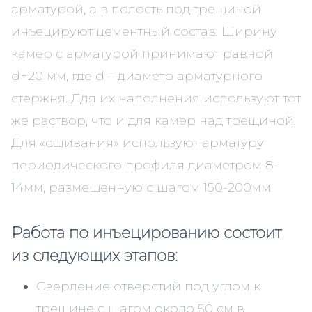
арматурой, а в полость под трещиной
инъецируют цементный состав. Ширину
камер с арматурой принимают равной
d+20 мм, где d – диаметр арматурного
стержня. Для их наполнения используют тот
же раствор, что и для камер над трещиной.
Для «сшивания» используют арматуру
периодического профиля диаметром 8-
14мм, размещенную с шагом 150-200мм.
Работа по инъецированию состоит
из следующих этапов:
Cверление отверстий под углом к
трещине с шагом около 50 см в