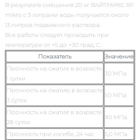
В результате смешения 20 кг ВАЙТМИКС RF
mikro с 3 литрами воды получается около
13 литров подвижного раствора.
Все работы следует проводить при
температуре от +5 до +30 град. С.
Показатель
Значение
Прочность на сжатие в возрасте
30 МПа
1 сутки
Прочность на сжатие, в возрасте
50 МПа
3 суток
Прочность на сжатие в возрасте
80 МПа
28 суток
Прочность при изгибе, 24 час
5,0 МПа