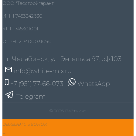
ООО "Тесстройгарант"
ИНН 7453342630
КПП 745301001
ОГРН 1217400031090
г. Челябинск, ул. Энгельса 97, оф.103
info@white-mix.ru
+7 (951) 77-66-073
WhatsApp
Telegram
© 2026 Вайтмикс
Заказать звонок
+