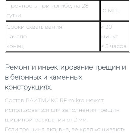
Прочность при изгибе, на 28
10 МПа
сутки
Сроки схватывания:
> 30
начало
минут
конец
< 5 часов
Ремонт и инъектирование трещин и
в бетонных и каменных
конструкциях.
Состав ВАЙТМИКС RF mikro может
использоваться для заполнения трещин
шириной раскрытия от 2 мм.
Если трещина активна, ее края «сшивают»