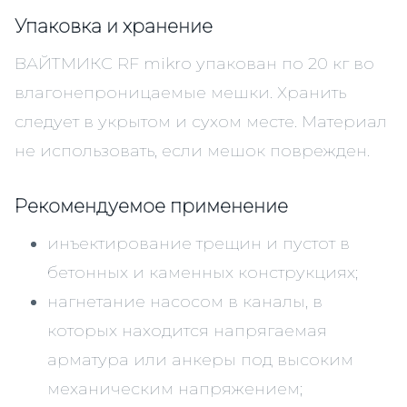
Упаковка и хранение
ВАЙТМИКС RF mikro упакован по 20 кг во
влагонепроницаемые мешки. Хранить
следует в укрытом и сухом месте. Материал
не использовать, если мешок поврежден.
Рекомендуемое применение
инъектирование трещин и пустот в
бетонных и каменных конструкциях;
нагнетание насосом в каналы, в
которых находится напрягаемая
арматура или анкеры под высоким
механическим напряжением;