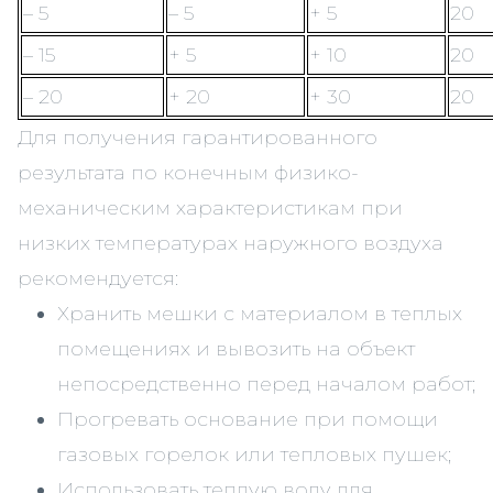
– 5
– 5
+ 5
20
– 15
+ 5
+ 10
20
– 20
+ 20
+ 30
20
Для получения гарантированного
результата по конечным физико-
механическим характеристикам при
низких температурах наружного воздуха
рекомендуется:
Хранить мешки с материалом в теплых
помещениях и вывозить на объект
непосредственно перед началом работ;
Прогревать основание при помощи
газовых горелок или тепловых пушек;
Использовать теплую воду для