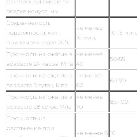
растворной смеси по
осадке конуса, мм
Сохраняемость
не менее
подвижности, мин.,
10-15 мин.
10 мин.
при температуре 20°С
Прочность на сжатие в
не менее
50-55
возрасте 24 часов, Мпа
40
Прочность на сжатие в
не менее
60-70
возрасте 3 суток, Мпа
60
Прочность на сжатие в
не менее
85-100
возрасте 28 суток, Мпа
70
Прочность на
растяжение при
не менее 8
10