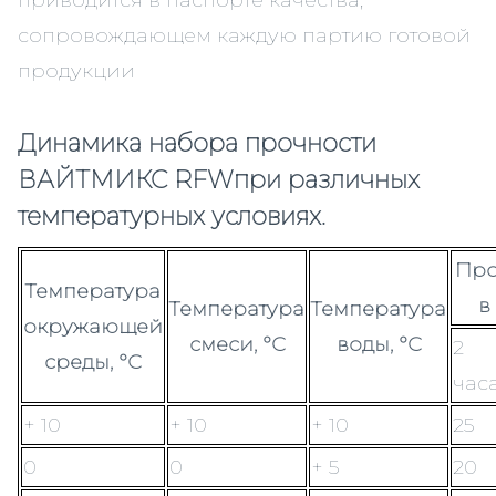
приводится в паспорте качества,
сопровождающем каждую партию готовой
продукции
Динамика набора прочности
ВАЙТМИКС RFWпри различных
температурных условиях.
Про
Температура
в
Температура
Температура
окружающей
смеси, °С
воды, °С
2
среды, °С
час
+ 10
+ 10
+ 10
25
0
0
+ 5
20