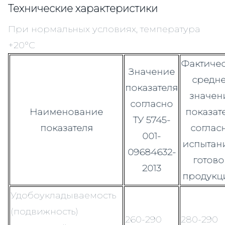
Технические характеристики
При нормальных условиях, температура
+20°С
Фактиче
Значение
средн
показателя
значен
согласно
Наименование
показат
ТУ 5745-
показателя
соглас
001-
испытан
09684632-
готов
2013
продукц
Удобоукладываемость
(подвижность)
260-290
280-290