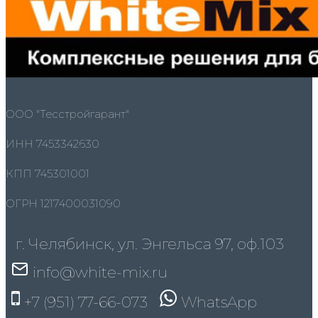
ООО "Тесстройгарант"
ИНН 7453342630
КПП 745301001
ОГРН 1217400031090
г. Челябинск, ул. Энгельса 97, оф.103
info@white-mix.ru
+7 (951) 77-66-073
WhatsApp