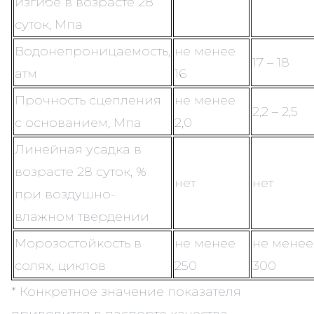
изгибе в возрасте 28
суток, Мпа
Водонепроницаемость,
не менее
17 – 18
атм
16
Прочность сцепления
не менее
2,2 – 2,5
с основанием, Мпа
2,0
Линейная усадка в
возрасте 28 суток, %
нет
нет
при воздушно-
влажном твердении
Морозостойкость в
не менее
не менее
солях, циклов
250
300
* Конкретное значение показателя