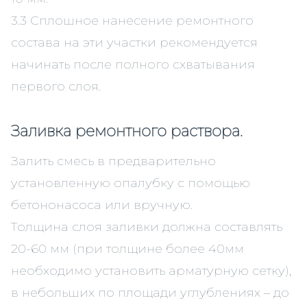
3.3 Сплошное нанесение ремонтного
состава на эти участки рекомендуется
начинать после полного схватывания
первого слоя.
Заливка ремонтного раствора.
Залить смесь в предварительно
установленную опалубку с помощью
бетононасоса или вручную.
Толщина слоя заливки должна составлять
20-60 мм (при толщине более 40мм
необходимо установить арматурную сетку),
в небольших по площади углублениях – до