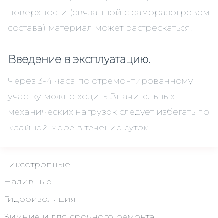
поверхности (связанной с саморазогревом
состава) материал может растрескаться.
Введение в эксплуатацию.
Через 3-4 часа по отремонтированному
участку можно ходить. Значительных
механических нагрузок следует избегать по
крайней мере в течение суток.
Тиксотропные
Наливные
Гидроизоляция
Зимние и для срочного ремонта