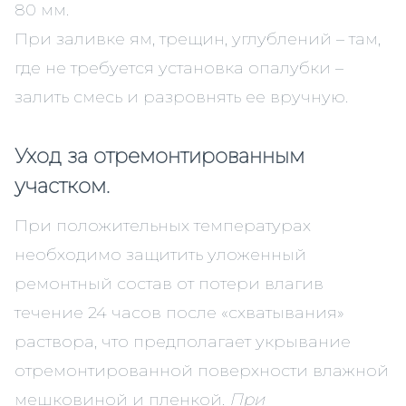
80 мм.
При заливке ям, трещин, углублений – там,
где не требуется установка опалубки –
залить смесь и разровнять ее вручную.
Уход за отремонтированным
участком.
При положительных температурах
необходимо защитить уложенный
ремонтный состав от потери влагив
течение 24 часов после «схватывания»
раствора, что предполагает укрывание
отремонтированной поверхности влажной
мешковиной и пленкой.
При