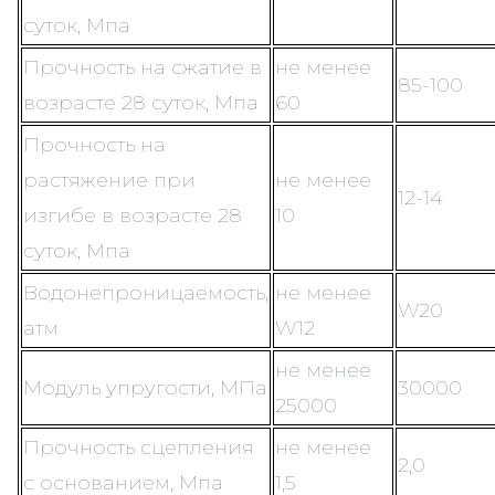
суток, Мпа
Прочность на сжатие в
не менее
85-100
возрасте 28 суток, Мпа
60
Прочность на
растяжение при
не менее
12-14
изгибе в возрасте 28
10
суток, Мпа
Водонепроницаемость,
не менее
W20
атм
W12
не менее
Модуль упругости, МПа
30000
25000
Прочность сцепления
не менее
2,0
с основанием, Мпа
1,5