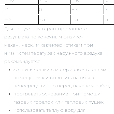
+ 10
+ 10
+ 10
15
0
0
+ 5
15
– 5
– 5
+ 5
15
Для получения гарантированного
результата по конечным физико-
механическим характеристикам при
низких температурах наружного воздуха
рекомендуется:
хранить мешки с материалом в теплых
помещениях и вывозить на объект
непосредственно перед началом работ;
прогревать основание при помощи
газовых горелок или тепловых пушек;
использовать теплую воду для