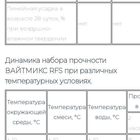
Линейная усадка в
возрасте 28 суток, %
нет
нет
при воздушно-
влажном твердении
Динамика набора прочности
ВАЙТМИКС RFS при различных
температурных условиях.
Про
Температура
в
Температура
Температура
окружающей
смеси, °С
воды, °С
2
среды, °С
час