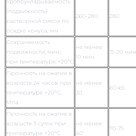
Удобоукладываемость
(подвижность)
260-280
280
растворной смеси по
осадке конуса, мм
Сохраняемость
не менее
подвижности, мин.,
15-20 мин
10 мин.
при температуре +20°С
Прочность на сжатие в
возрасте 24 часов при
не менее
60-65
температуре +20°С,
30
Мпа
Прочность на сжатие в
возрасте 3 суток при
не менее
70-75
температуре +20°С
40