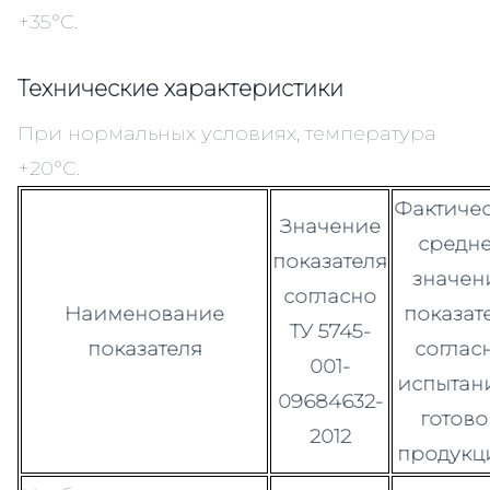
+35°С.
Технические характеристики
При нормальных условиях, температура
+20°С.
Фактиче
Значение
средн
показателя
значен
согласно
Наименование
показат
ТУ 5745-
показателя
соглас
001-
испытан
09684632-
готов
2012
продукц